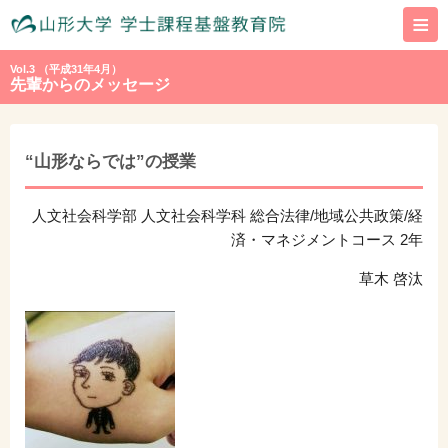
≡
Vol.3 （平成31年4月）
先輩からのメッセージ
“山形ならでは”の授業
人文社会科学部 人文社会科学科 総合法律/地域公共政策/経
済・マネジメントコース 2年
草木 啓汰