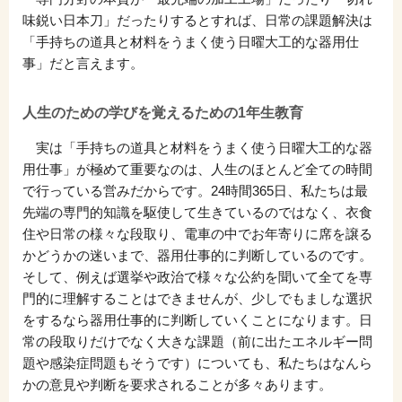
味鋭い日本刀」だったりするとすれば、日常の課題解決は
「手持ちの道具と材料をうまく使う日曜大工的な器用仕
事」だと言えます。
人生のための学びを覚えるための1年生教育
実は「手持ちの道具と材料をうまく使う日曜大工的な器
用仕事」が極めて重要なのは、人生のほとんど全ての時間
で行っている営みだからです。24時間365日、私たちは最
先端の専門的知識を駆使して生きているのではなく、衣食
住や日常の様々な段取り、電車の中でお年寄りに席を譲る
かどうかの迷いまで、器用仕事的に判断しているのです。
そして、例えば選挙や政治で様々な公約を聞いて全てを専
門的に理解することはできませんが、少しでもましな選択
をするなら器用仕事的に判断していくことになります。日
常の段取りだけでなく大きな課題（前に出たエネルギー問
題や感染症問題もそうです）についても、私たちはなんら
かの意見や判断を要求されることが多々あります。