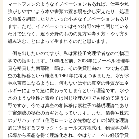
マートフォンのようなイノベーションもあれば、仕事や勉
強がしやすいよう本や書類の置き場を少し変えたり、処理
の順番を調節したりといった小さなイノベーションもあり
ます。ただ、イノベーションはその分野の中で閉じている
わけではなく、違う分野のものの見方や考え方・やり方を
組み込むことによって生まれるのだと思います。
例を出したいのですが、私は素粒子物理学者なので物理
学での話をします。10年ほど前、2008年にノーベル物理学
賞を受賞した南部陽一郎は、その受賞理由の一つである真
空の相転移という概念を1961年に考えつきました。水が氷
や水蒸気になるように、何もないはずの真空の性質がエネ
ルギーによって急に変わってしまうという理論です。水や
氷のような物性と素粒子は同じ物理の中でも極めて違う分
野ですが、今では真空の相転移は素粒子の基礎理論であり
宇宙創成の秘密のカギとなっています。また、債券や株式
のデリバティブ（住宅ローンとか先物など）の値段を理論
的に導出するブラック・ショールズ方程式は、物理学の熱
伝導から着想を得て理論化され、やはりノーベル経済学賞