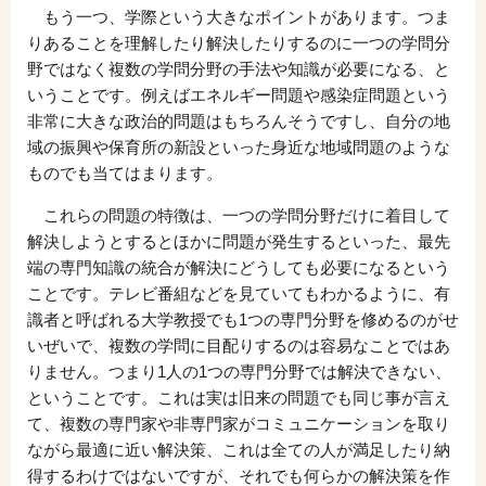
もう一つ、学際という大きなポイントがあります。つま
りあることを理解したり解決したりするのに一つの学問分
野ではなく複数の学問分野の手法や知識が必要になる、と
いうことです。例えばエネルギー問題や感染症問題という
非常に大きな政治的問題はもちろんそうですし、自分の地
域の振興や保育所の新設といった身近な地域問題のような
ものでも当てはまります。
これらの問題の特徴は、一つの学問分野だけに着目して
解決しようとするとほかに問題が発生するといった、最先
端の専門知識の統合が解決にどうしても必要になるという
ことです。テレビ番組などを見ていてもわかるように、有
識者と呼ばれる大学教授でも1つの専門分野を修めるのがせ
いぜいで、複数の学問に目配りするのは容易なことではあ
りません。つまり1人の1つの専門分野では解決できない、
ということです。これは実は旧来の問題でも同じ事が言え
て、複数の専門家や非専門家がコミュニケーションを取り
ながら最適に近い解決策、これは全ての人が満足したり納
得するわけではないですが、それでも何らかの解決策を作