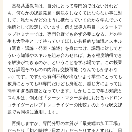
基盤共通教育は、自分にとって専門的ではないけれど
も、何らかの課題発見・解決をしなくてはならない事に対
して、私たちがどのように携わっていくのかを学んでいく
場所として設定しています。例えば導入科目・スタートア
ップセミナーでは、専門分野でも必ず必要になる、どの学
生も大学生として持っていてほしい共通的な知識とスキル
（調査・議論・発表・論述）を身につけ、課題に対してど
ういう知識やスキルを組み合わせれば、ある程度納得でき
る解決ができるのか、ということを学ぶ場です。この授業
では課題そのものの内容は交換可能（なんでもかまわな
い）です。ですから有利不利が出ないよう学生にとっても
教員にとっても非専門だけども身近な、感じ方によっては
簡単すぎる課題となっています。しかしここで学ぶ知識と
スキルは、例えば「ダーク・マター探索におけるハドロン
コライダーとレプトンコライダーの比較」のような呪文課
題でも同様に通用します。
再掲しますが、専門分野の本質が「最先端の加工工場」
だったり「切れ味鋭い日本刀」だったりするとすれば、日