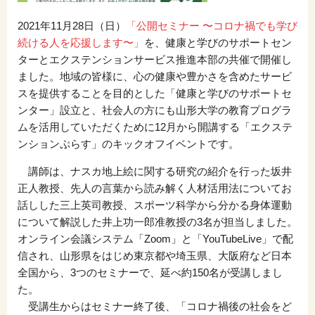
2021年11月28日（日）
「公開セミナー 〜コロナ禍でも学び
続ける人を応援します〜」
を、健康と学びのサポートセン
ターとエクステンションサービス推進本部の共催で開催し
ました。地域の皆様に、心の健康や豊かさを含めたサービ
スを提供することを目的とした「健康と学びのサポートセ
ンター」設立と、社会人の方にも山形大学の教育プログラ
ムを活用していただくために12月から開講する「エクステ
ンションぷらす」のキックオフイベントです。
講師は、ナスカ地上絵に関する研究の紹介を行った坂井
正人教授、先人の言葉から読み解く人材活用法についてお
話しした三上英司教授、スポーツ科学から分かる身体運動
について解説した井上功一郎准教授の3名が担当しました。
オンライン会議システム「Zoom」と「YouTubeLive」で配
信され、山形県をはじめ東京都や埼玉県、大阪府など日本
全国から、3つのセミナーで、延べ約150名が受講しまし
た。
受講生からはセミナー終了後、「コロナ禍後の社会をど