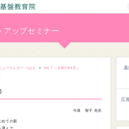
ートアップセミナー
基
ニュースレター つばさ
Vol.7 （令和5年4月）
ー
う
広
今泉 智子 先生
じめての新
を選んで、