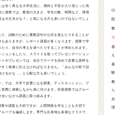
とは全く異なる大学生活に、期待と不安が入り混じった気
特に授業では、教室の大きさ、学生の数、時間など、環境
題は大丈夫かな？」と気になる方も多いのではないでしょ
たり、試験のために重要語句や公式を覚えたりすることが
導
験もありますが、レポート課題が多くなります。授業で学
基
べたり、自分の考えを述べたりすることが求められます。
ッションをしたり、スライドを使ってプレゼンテーション
え
ートやプレゼンでは、自分でテーマを決めて必要な資料を
基
やすく他者に伝えなければなりません。「みんなの前で話
書けるかな…」と心配な方も多いでしょう。
教
ー」では、大学で必要になる調査、ディスカッション、プ
を実際に体験しながら身に付けます。対面授業ではグルー
ら
け合いながら課題に取り組みます。
共
授業や課題も大切ですが、人間関係を作ることも大切で
理
グループを編成します。専門も出身地も多様なクラスで、